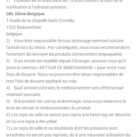
1) Expédiez les articles dans les 14 jours suivant la date de la
notification à l’adresse suivante :
SRL Dôme Belgique
1 Ruelle de la chapelle Saint-Cornélis
1320 Beauvechain
Belgique
2) Vous êtes responsable de tout dommage éventuel subi par
l’article lors du retour. Par conséquent, nous vous recommandons
fortement de renvoyer les produits correctement empaquetés.
3) Si un article est expédié depuis l’étranger, assurez-vous qu’il
porte la mention «RETOUR DE MARCHANDISE » pour éviter tout
frais de douane. Nous ne pourrons être tenus responsables de
tout frais de douane appliqué au colis.
4) Sauf accord contraire, le remboursement sera effectué par
virement bancaire.
5) Si le produit est usé ou endommagé, nous nous réservons le
droit de refuser le remboursement du produit.
6) Les tapis de selle ne seront pas repris si le hand-tag est détaché
et/ou si le tapis à été utilisé.
7) Les tapis de selle et ou doublures dont les pressions sont
arrachées ne seront pas reprises, dû à une mauvaise utilisation du