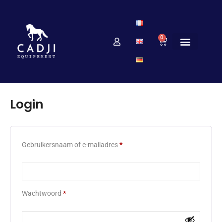
0
Login
Gebruikersnaam of e-mailadres
*
Wachtwoord
*